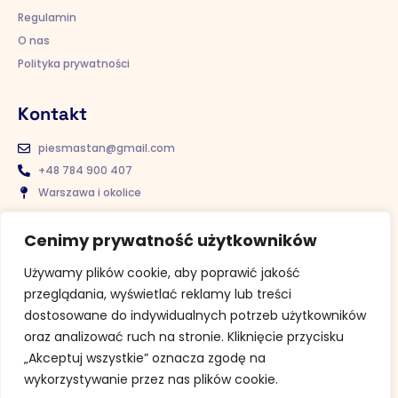
Regulamin
O nas
Polityka prywatności
Kontakt
piesmastan@gmail.com
+48 784 900 407
Warszawa i okolice
Usługi
Cenimy prywatność użytkowników
Konsultacja behawioralna
Używamy plików cookie, aby poprawić jakość
Psi Behawiorysta online – Konsultacja Behawioralna Online
przeglądania, wyświetlać reklamy lub treści
Konsultacja spacerowa
dostosowane do indywidualnych potrzeb użytkowników
Przygotowanie do pojawienia się psa w domu
oraz analizować ruch na stronie. Kliknięcie przycisku
Spacer socjalizacyjny Warszawa
„Akceptuj wszystkie” oznacza zgodę na
wykorzystywanie przez nas plików cookie.
Spacerowe Warsztaty Psiej Komunikacji (SWPK)