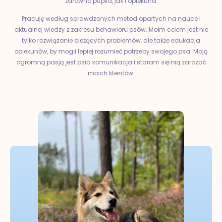
zarówno pupila, jak i opiekuna.
Pracuję według sprawdzonych metod opartych na nauce i
aktualnej wiedzy z zakresu behawioru psów. Moim celem jest nie
tylko rozwiązanie bieżących problemów, ale także edukacja
opiekunów, by mogli lepiej rozumieć potrzeby swojego psa. Moją
ogromną pasją jest psia komunikacja i staram się nią zarażać
moich klientów.