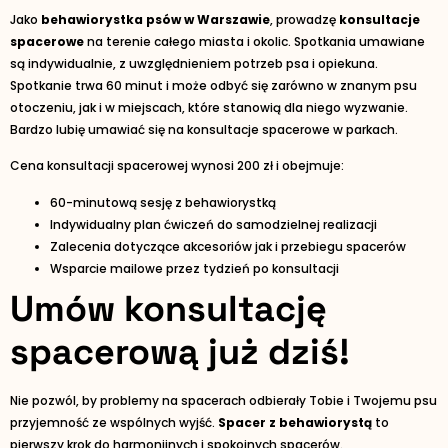
Jako
behawiorystka psów w Warszawie
, prowadzę
konsultacje
spacerowe
na terenie całego miasta i okolic. Spotkania umawiane
są indywidualnie, z uwzględnieniem potrzeb psa i opiekuna.
Spotkanie trwa 60 minut i może odbyć się zarówno w znanym psu
otoczeniu, jak i w miejscach, które stanowią dla niego wyzwanie.
Bardzo lubię umawiać się na konsultacje spacerowe w parkach.
Cena konsultacji spacerowej wynosi 200 zł i obejmuje:
60-minutową sesję z behawiorystką
Indywidualny plan ćwiczeń do samodzielnej realizacji
Zalecenia dotyczące akcesoriów jak i przebiegu spacerów
Wsparcie mailowe przez tydzień po konsultacji
Umów konsultację
spacerową już dziś!
Nie pozwól, by problemy na spacerach odbierały Tobie i Twojemu psu
przyjemność ze wspólnych wyjść.
Spacer z behawiorystą
to
pierwszy krok do harmonijnych i spokojnych spacerów.