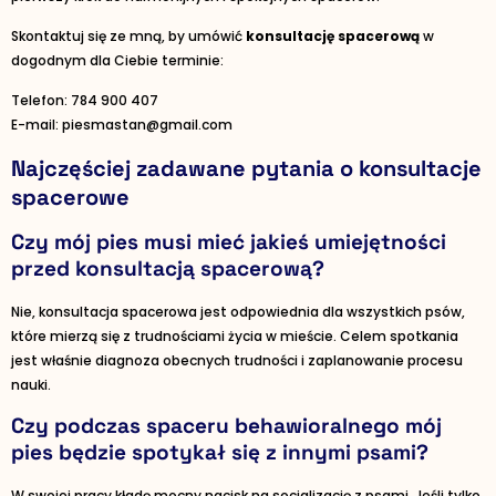
Skontaktuj się ze mną, by umówić
konsultację spacerową
w
dogodnym dla Ciebie terminie:
Telefon: 784 900 407
E-mail: piesmastan@gmail.com
Najczęściej zadawane pytania o konsultacje
spacerowe
Czy mój pies musi mieć jakieś umiejętności
przed konsultacją spacerową?
Nie, konsultacja spacerowa jest odpowiednia dla wszystkich psów,
które mierzą się z trudnościami życia w mieście. Celem spotkania
jest właśnie diagnoza obecnych trudności i zaplanowanie procesu
nauki.
Czy podczas spaceru behawioralnego mój
pies będzie spotykał się z innymi psami?
W swojej pracy kładę mocny nacisk na socjalizację z psami. Jeśli tylko