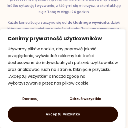
krótko sytuację i wyzwania, z którymi się mierzysz, a skontaktuję
się z Tobą w ciągu 24 godzin.
Każda konsultacja zaczyna się od
dokładnego wywiadu
, dzięki
któremu mogę lepiej zrozumieć potrzeby Twojego czworonoga i
zaproponować najskuteczniejsze rozwiązania. Działam na terenie
Cenimy prywatność użytkowników
Warszawy i okolic, oferuję również konsultacje online.
Używamy plików cookie, aby poprawić jakość
przeglądania, wyświetlać reklamy lub treści
dostosowane do indywidualnych potrzeb użytkowników
Wypełnij formularz
oraz analizować ruch na stronie. Kliknięcie przycisku
„Akceptuj wszystkie” oznacza zgodę na
wykorzystywanie przez nas plików cookie.
Dostosuj
Odrzuć wszystkie
Akceptuj wszystko