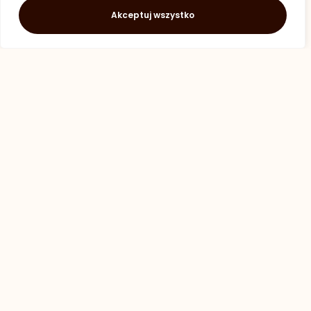
Najnowsze wpisy
Akceptuj wszystko
Najlepszy wspólny wyjazd
Gdy pies jest przerażony
Stopniowe oswajanie psa z podróżą
Moje social media