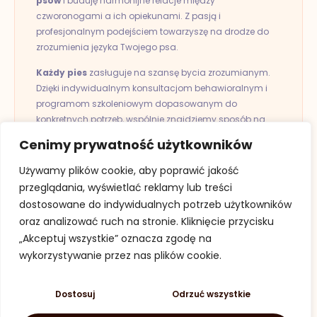
psów
i buduję harmonijne relacje między
czworonogami a ich opiekunami. Z pasją i
profesjonalnym podejściem towarzyszę na drodze do
zrozumienia języka Twojego psa.
Każdy pies
zasługuje na szansę bycia zrozumianym.
Dzięki indywidualnym konsultacjom behawioralnym i
programom szkoleniowym dopasowanym do
konkretnych potrzeb, wspólnie znajdziemy sposób na
przezwyciężenie trudności, które napotykasz w
Cenimy prywatność użytkowników
codziennym życiu z Twoim pupilem.
Używamy plików cookie, aby poprawić jakość
Warszawa i okolice
przeglądania, wyświetlać reklamy lub treści
dostosowane do indywidualnych potrzeb użytkowników
+48 784 900 407
oraz analizować ruch na stronie. Kliknięcie przycisku
„Akceptuj wszystkie” oznacza zgodę na
piesmastan@gmail.com
wykorzystywanie przez nas plików cookie.
Dostosuj
Odrzuć wszystkie