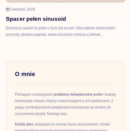
3 sierpnia, 2026
Spacer pełen sinusoid
Dzisiejszy spacer to jeden z tych pół na pół. Niby piękne okoliczności
przyrody, idealna pogoda, trawa soczyście zielona a jednak…
O mnie
Pomagam rozwiązywać
problemy behawioralne psów
i buduję
harmonijne relacje między czworonogami a ich opiekunami. Z
pasją i profesjonalnym podejściem towarzyszę na drodze do
zrozumienia języka Twojego psa.
Każdy pies
zasługuje na szansę bycia zrozumianym. Dzięki
indywidualnym konsultacjom behawioralnym i programom