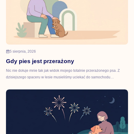
5 sierpnia, 2026
Gdy pies jest przerażony
Nic nie dołuje mnie tak jak widok mojego totalnie przerażonego psa. Z
dzisiejszego spaceru w lesie musieliśmy uciekać do samochodu…