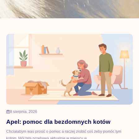
8 sierpnia, 2026
Apel: pomoc dla bezdomnych kotów
Chciałabym was prosić o pomoc a raczej zrobić coś żeby pomóc tym
kotom. Mój tata przebywa aktualnie w miejscu w…