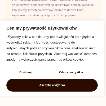
szkoleniowym dopasowanym do konkretnych potrzeb, wspólnie
znajdziemy sposób na przezwyciężenie trudności, które
napotykasz w codziennym życiu z Twoim pupilem.
Warszawa i okolice
Cenimy prywatność użytkowników
+48 784 900 407
Używamy plików cookie, aby poprawić jakość przeglądania,
wyświetlać reklamy lub treści dostosowane do
piesmastan@gmail.com
indywidualnych potrzeb użytkowników oraz analizować ruch
na stronie. Kliknięcie przycisku „Akceptuj wszystkie” oznacza
zgodę na wykorzystywanie przez nas plików cookie.
Najnowsze wpisy
Dostosuj
Odrzuć wszystkie
Akceptuj wszystko
Siła zaufania w relacji z psem