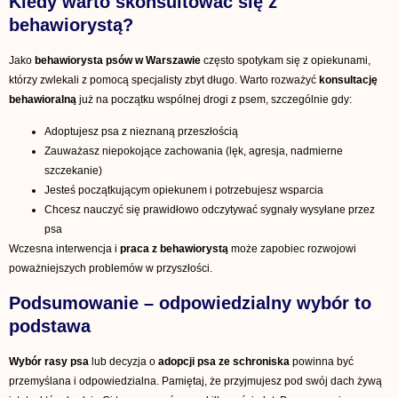
Kiedy warto skonsultować się z
behawiorystą?
Jako
behawiorysta psów w Warszawie
często spotykam się z opiekunami,
którzy zwlekali z pomocą specjalisty zbyt długo. Warto rozważyć
konsultację
behawioralną
już na początku wspólnej drogi z psem, szczególnie gdy:
Adoptujesz psa z nieznaną przeszłością
Zauważasz niepokojące zachowania (lęk, agresja, nadmierne
szczekanie)
Jesteś początkującym opiekunem i potrzebujesz wsparcia
Chcesz nauczyć się prawidłowo odczytywać sygnały wysyłane przez
psa
Wczesna interwencja i
praca z behawiorystą
może zapobiec rozwojowi
poważniejszych problemów w przyszłości.
Podsumowanie – odpowiedzialny wybór to
podstawa
Wybór rasy psa
lub decyzja o
adopcji psa ze schroniska
powinna być
przemyślana i odpowiedzialna. Pamiętaj, że przyjmujesz pod swój dach żywą