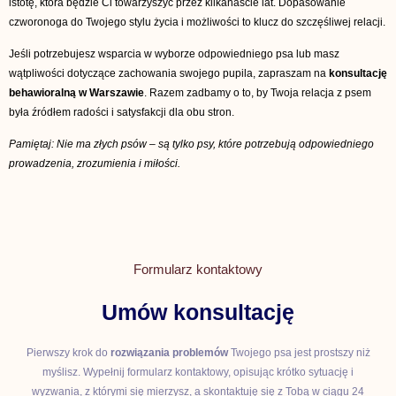
istotę, która będzie Ci towarzyszyć przez kilkanaście lat. Dopasowanie
czworonoga do Twojego stylu życia i możliwości to klucz do szczęśliwej relacji.
Jeśli potrzebujesz wsparcia w wyborze odpowiedniego psa lub masz
wątpliwości dotyczące zachowania swojego pupila, zapraszam na
konsultację
behawioralną w Warszawie
. Razem zadbamy o to, by Twoja relacja z psem
była źródłem radości i satysfakcji dla obu stron.
Pamiętaj: Nie ma złych psów – są tylko psy, które potrzebują odpowiedniego
prowadzenia, zrozumienia i miłości.
Formularz kontaktowy
Umów konsultację
Pierwszy krok do
rozwiązania problemów
Twojego psa jest prostszy niż
myślisz. Wypełnij formularz kontaktowy, opisując krótko sytuację i
wyzwania, z którymi się mierzysz, a skontaktuję się z Tobą w ciągu 24