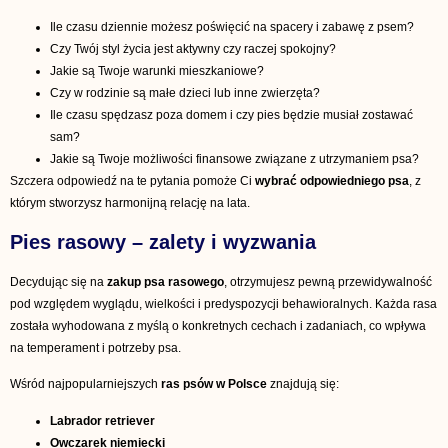
Ile czasu dziennie możesz poświęcić na spacery i zabawę z psem?
Czy Twój styl życia jest aktywny czy raczej spokojny?
Jakie są Twoje warunki mieszkaniowe?
Czy w rodzinie są małe dzieci lub inne zwierzęta?
Ile czasu spędzasz poza domem i czy pies będzie musiał zostawać
sam?
Jakie są Twoje możliwości finansowe związane z utrzymaniem psa?
Szczera odpowiedź na te pytania pomoże Ci
wybrać odpowiedniego psa
, z
którym stworzysz harmonijną relację na lata.
Pies rasowy – zalety i wyzwania
Decydując się na
zakup psa rasowego
, otrzymujesz pewną przewidywalność
pod względem wyglądu, wielkości i predyspozycji behawioralnych. Każda rasa
została wyhodowana z myślą o konkretnych cechach i zadaniach, co wpływa
na temperament i potrzeby psa.
Wśród najpopularniejszych
ras psów w Polsce
znajdują się:
Labrador retriever
Owczarek niemiecki