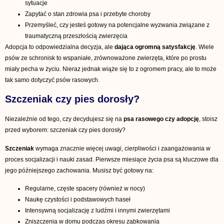
sytuacje
Zapytać o stan zdrowia psa i przebyte choroby
Przemyśleć, czy jesteś gotowy na potencjalne wyzwania związane z
traumatyczną przeszłością zwierzęcia
Adopcja to odpowiedzialna decyzja, ale
dająca ogromną satysfakcję
. Wiele
psów ze schronisk to wspaniałe, zrównoważone zwierzęta, które po prostu
miały pecha w życiu. Nieraz jednak wiąże się to z ogromem pracy, ale to może
tak samo dotyczyć psów rasowych.
Szczeniak czy pies dorosły?
Niezależnie od tego, czy decydujesz się na
psa rasowego czy adopcję
, stoisz
przed wyborem: szczeniak czy pies dorosły?
Szczeniak
wymaga znacznie więcej uwagi, cierpliwości i zaangażowania w
proces socjalizacji i nauki zasad. Pierwsze miesiące życia psa są kluczowe dla
jego późniejszego zachowania. Musisz być gotowy na:
Regularne, częste spacery (również w nocy)
Naukę czystości i podstawowych haseł
Intensywną socjalizację z ludźmi i innymi zwierzętami
Zniszczenia w domu podczas okresu ząbkowania