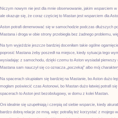
Niczym nowym nie jest dla mnie obserwowanie, jakim wsparciem w r
ale okazuje się, że coraz częściej to Mastan jest wsparciem dla Ast
Aston potrafi denerwować się w samochodzie podczas dłuższych podr
Mastana i droga w obie strony przebiegła bez żadnego problemu, wi
Na tym wyjeździe jeszcze bardziej doceniłam takie ogólne ogarnięc
poprosić Mastana żeby poszedł na miejsce, kiedy sytuacja tego wy
wysiadając z samochodu, dzięki czemu to Aston wysiadał pierwszy
Mastana sam nauczył się co oznacza „poczekaj” albo mój charakter
Na spacerach skupiałam się bardziej na Mastanie, bo Aston dużo le
mogłam poświecić czas Astonowi, bo Mastan dużo łatwiej potrafi się
spacerach to Aston jest bezobsługowy, w domu z kolei Mastan.
Oni idealnie się uzupełniają i czerpią od siebie wsparcie, kiedy akur
bardzo dobrą relacje ze mną, więc potrafią też korzystać z mojego 