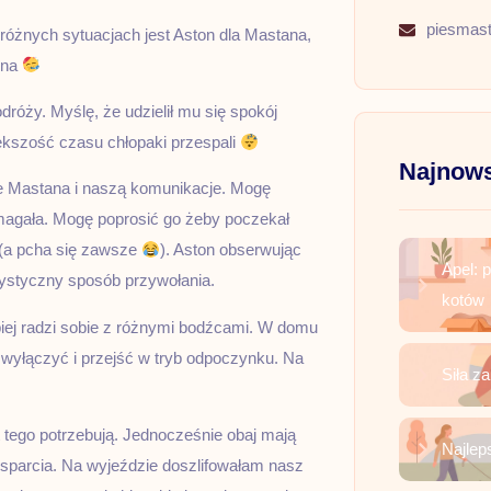
piesmas
óżnych sytuacjach jest Aston dla Mastana,
ona
óży. Myślę, że udzielił mu się spokój
ększość czasu chłopaki przespali
Najnows
ie Mastana i naszą komunikacje. Mogę
magała. Mogę poprosić go żeby poczekał
 (a pcha się zawsze
). Aston obserwując
Apel: 
ystyczny sposób przywołania.
kotów
piej radzi sobie z różnymi bodźcami. W domu
 wyłączyć i przejść w tryb odpoczynku. Na
Siła z
at tego potrzebują. Jednocześnie obaj mają
Najlep
wsparcia. Na wyjeździe doszlifowałam nasz