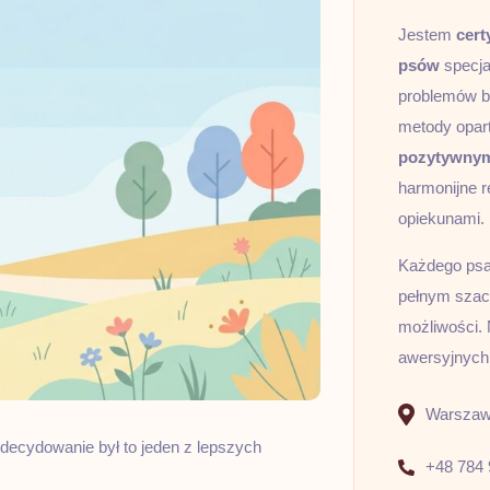
Jestem
cert
psów
specja
problemów b
metody opar
pozytywny
harmonijne r
opiekunami.
Każdego psa 
pełnym szacu
możliwości. 
awersyjnych
Warszawa
ecydowanie był to jeden z lepszych
+48 784 