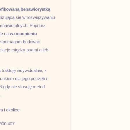
yfikowaną behawiorystką
lizującą się w rozwiązywaniu
ehawioralnych. Poprzez
te na
wzmocnieniu
m
pomagam budować
elacje między psami a ich
traktuję indywidualnie, z
nkiem dla jego potrzeb i
Nigdy nie stosuję metod
.
 i okolice
900 407