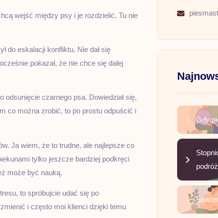
piesmas
cą wejść między psy i je rozdzielić. Tu nie
do eskalacji konfliktu. Nie dał się
ocześnie pokazał, że nie chce się dalej
Najnows
o odsunięcie czarnego psa. Dowiedział się,
m co można zrobić, to po prostu odpuścić i
Gdy pi
w. Ja wiem, że to trudne, ale najlepsze co
Stopni
ekunami tylko jeszcze bardziej podkręci
podró
też może być nauką.
tresu, to spróbujcie udać się po
Spacer
zmienić i często moi klienci dzięki temu