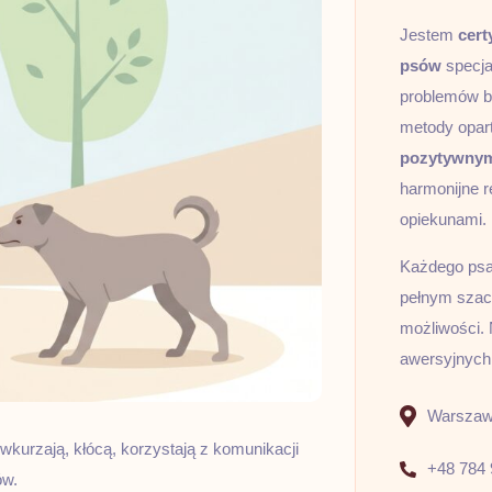
Jestem
cert
psów
specja
problemów b
metody opar
pozytywny
harmonijne r
opiekunami.
Każdego psa 
pełnym szacu
możliwości. 
awersyjnych
Warszawa
 wkurzają, kłócą, korzystają z komunikacji
+48 784 
ów.