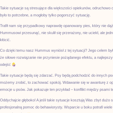
Takie sytuacje są stresujące dla większości opiekunów, odruchowo ch
było to potrzebne, a mogłoby tylko pogorszyć sytuację.
Trafił nam się przypadkowy naprawdę opanowany pies, który nie dążył 
Hummusowi przesunąć, nie skulił się przerażony, nie uciekł, ale jedn
kłócić.
Co dzięki temu nasz Hummus wyniósł z tej sytuacji? Jego celem był
że siłowe rozwiązanie nie przyniesie pożądanego efektu, a najlepszy
odejść
Takie sytuacje będą się zdarzać. Psy będą podchodzić do innych psó
możemy zrobić, to zachować spokój. Wdawanie się w awanturę z opi
emocje u psów. Jak pokazuje ten przykład – konflikt między psami 
Oddychajcie głęboko! A jeśli takie sytuacje kosztują Was zbyt dużo s
profesjonalną pomoc do behawiorysty. Wsparcie u boku potrafi wiele 