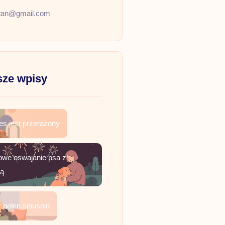
tan@gmail.com
ze wpisy
es jest przerażony
owe oswajanie psa z
żą
 pełen sinusoid