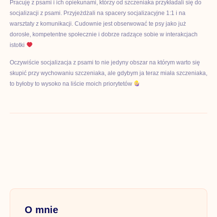
Pracuję z psami i ich opiekunami, którzy od szczeniaka przykładali się do
socjalizacji z psami. Przyjeżdżali na spacery socjalizacyjne 1:1 i na
warsztaty z komunikacji. Cudownie jest obserwować te psy jako już
dorosłe, kompetentne społecznie i dobrze radzące sobie w interakcjach
istotki
Oczywiście socjalizacja z psami to nie jedyny obszar na którym warto się
skupić przy wychowaniu szczeniaka, ale gdybym ja teraz miała szczeniaka,
to byłoby to wysoko na liście moich priorytetów
O mnie