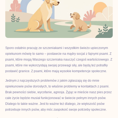
Sporo ostatnio pracuję ze szczeniakami i wszystkim świeżo upieczonym
opiekunom mówię to samo – postawcie na mądry socjal z fajnymi psami. Z
psami, które mogą Waszego szczeniaka nauczyć czegoś wartościowego. Z
psami, które nie wykorzystają swojej przewagi siły, ale będą też potrafiły
postawić granice. Z psami, które mają wysokie kompetencje społeczne.
Jednym z najczęstszych problemów z jakim zgłaszają się do mnie
opiekunowie psów dorosłych, to właśnie problemy w kontaktach z psami.
Brak pewności siebie, wycofanie, agresja. Żyjąc w mieście nasz pies przez
całe życie będzie musiał funkcjonować w świecie pełnym innych psów.
Dlatego to takie ważne. Jest to ważne też dlatego, że większość psów
potrzebuje innych psów, aby móc zaspokoić swoje potrzeby społeczne.