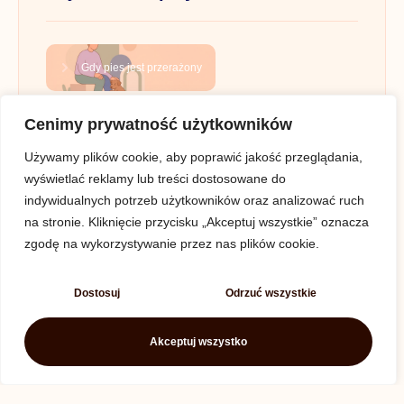
Gdy pies jest przerażony
Cenimy prywatność użytkowników
Stopniowe oswajanie psa z podróżą
Używamy plików cookie, aby poprawić jakość przeglądania,
wyświetlać reklamy lub treści dostosowane do
Spacer pełen sinusoid
indywidualnych potrzeb użytkowników oraz analizować ruch
na stronie. Kliknięcie przycisku „Akceptuj wszystkie” oznacza
zgodę na wykorzystywanie przez nas plików cookie.
Sprawdź moje social media
Dostosuj
Odrzuć wszystkie
Akceptuj wszystko