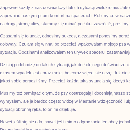
Zapewne każdy z nas doświadczył takich sytuacji wielokrotnie. Jak
zapewniać naszym psom komfort na spacerach. Robimy co w nasz
na drugą stronę ulicy, staramy się minąć po łuku, zawrócić, prosimy
Czasami się to udaje, odnosimy sukces, a czasami ponosimy poraż
dołowały. Czułam się winna, bo przecież wpakowałam mojego psa w
sytuacje. Godzinami analizowałam ten urywek spaceru, zastanawiając
Dzisiaj podchodzę do takich sytuacji, jak do kolejnego doświadczen
czasem wpadek jest coraz mniej, bo coraz więcej się uczę. Już nie c
jakoś sobie poradziliśmy. Przecież każda taka sytuacja się kiedyś k
Musimy też pamiętać o tym, że psy dostrzegają i doceniają nasze sta
wymyślam, ale ja bardzo często widzę w Mastanie wdzięczność i ulg
sytuacji obronną ręką, to on mi dziękuje.
Nawet jeśli się nie uda, nawet jeśli mimo odgradzania ten obcy jednak
Przynajmniej ja w to głęboko wierzę.