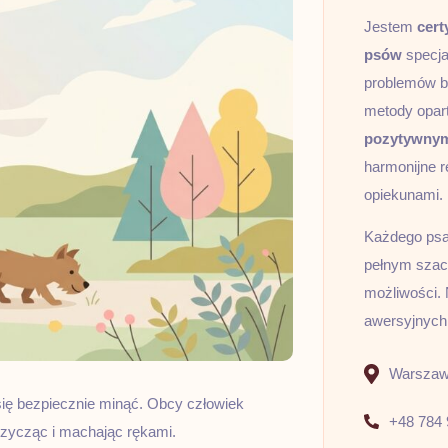
Jestem
cert
psów
specja
problemów b
metody opar
pozytywny
harmonijne r
opiekunami.
Każdego psa 
pełnym szacu
możliwości. 
awersyjnych
Warszawa
się bezpiecznie minąć. Obcy człowiek
+48 784 
rzycząc i machając rękami.