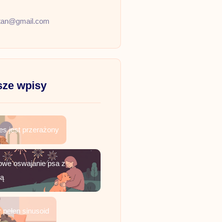
tan@gmail.com
ze wpisy
es jest przerażony
owe oswajanie psa z
żą
 pełen sinusoid