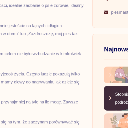
ości, idealne zadbanie o psie zdrowie, idealny
piesmas
nie jesteście na fajnych i długich
 8h w domu” lub „Zazdroszczę, mój pies tak
Najnows
m celem nie było wzbudzanie w kimkolwiek
yjegoś życia. Często ludzie pokazują tylko
Gdy pi
e mamy głowy do nagrywania, jak dzieje się
Stopni
 przynajmniej na tyle na ile mogę. Zawsze
podró
Spacer
ę się na tym, że zaczynam porównywać się