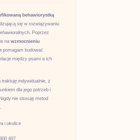
yfikowaną behawiorystką
lizującą się w rozwiązywaniu
ehawioralnych. Poprzez
te na
wzmocnieniu
m
pomagam budować
elacje między psami a ich
traktuję indywidualnie, z
nkiem dla jego potrzeb i
Nigdy nie stosuję metod
.
 i okolice
900 407