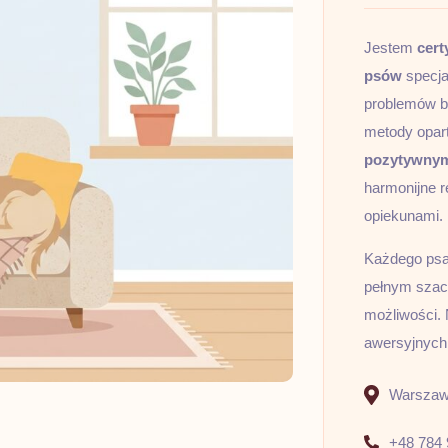
Jestem
cert
psów
specja
problemów b
metody opar
pozytywny
harmonijne r
opiekunami.
Każdego psa 
pełnym szacu
możliwości. 
awersyjnych
Warszawa
+48 784 