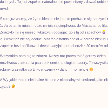
do innych. To jest zupełnie naturalne, ale powinniśmy zdawać sobie 
myśli.
Skoro już wiemy, że życie idealne nie jest, to pochwale się naszy
1. Ja ostatnio miałam dużo mniejszą cierpliwość do Mastana, bo fik
Zdarzyło mi się unieść, wkurzyć i odciągać go siłą od zapachów
2. Pieski też nie są idealne. Mastan ostatnio chciał w bardzo niekult
zupełnie bezkonfliktowo i deeskalacyjnie przechodził z 20 metrów o
Wszystkim nam się to zdarza. Każdy ma prawo mieć gorszy dzień i 
możliwość zabierania psa codziennie na długie spacery. To wszystko 
robimy wszystko co tylko możemy w danym momencie
A Wy jakie macie nieidealne historie z nieidealnymi pieskami, jako 
życiu?